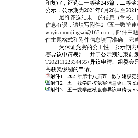
和复审，评选出一等奖
245
篇，二等奖
公示，公示期为
2021
年
6
月
26
日至
2021
最终评选结果中的信息（
学校、
信息有误，请填写附件
2
《五一数学建
wuyishumojingsai@163.com
，邮件主
件主题格式和附件信息填写准确、完
为保证竞赛的公正性，公示期内
赛异议申请表》，并于公示期结束前
T20211122334455
+
异议申请。组委会
高获奖级别的申请。
附件1：2021年第十八届五一数学建模竞赛
附件2：五一数学建模竞赛信息更正表.xls
附件3：五一数学建模竞赛异议申请表.xls